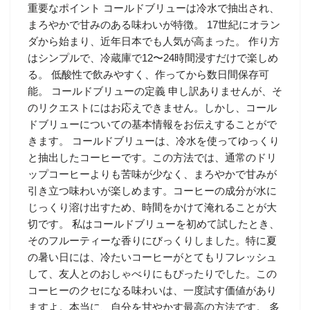
重要なポイント コールドブリューは冷水で抽出され、
まろやかで甘みのある味わいが特徴。 17世紀にオラン
ダから始まり、近年日本でも人気が高まった。 作り方
はシンプルで、冷蔵庫で12〜24時間浸すだけで楽しめ
る。 低酸性で飲みやすく、作ってから数日間保存可
能。 コールドブリューの定義 申し訳ありませんが、そ
のリクエストにはお応えできません。しかし、コール
ドブリューについての基本情報をお伝えすることがで
きます。 コールドブリューは、冷水を使ってゆっくり
と抽出したコーヒーです。この方法では、通常のドリ
ップコーヒーよりも苦味が少なく、まろやかで甘みが
引き立つ味わいが楽しめます。コーヒーの成分が水に
じっくり溶け出すため、時間をかけて淹れることが大
切です。 私はコールドブリューを初めて試したとき、
そのフルーティーな香りにびっくりしました。特に夏
の暑い日には、冷たいコーヒーがとてもリフレッシュ
して、友人とのおしゃべりにもぴったりでした。この
コーヒーのクセになる味わいは、一度試す価値があり
ますよ。本当に、自分を甘やかす最高の方法です。 多