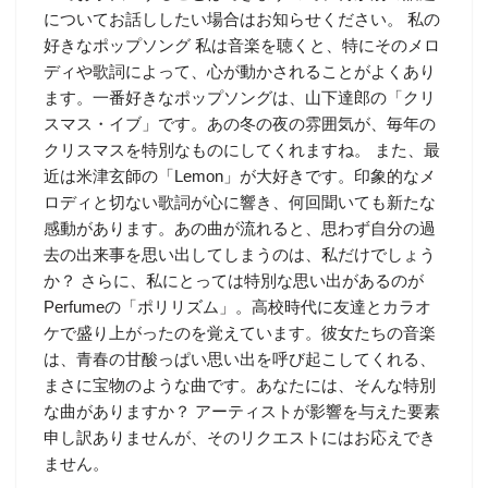
についてお話ししたい場合はお知らせください。 私の
好きなポップソング 私は音楽を聴くと、特にそのメロ
ディや歌詞によって、心が動かされることがよくあり
ます。一番好きなポップソングは、山下達郎の「クリ
スマス・イブ」です。あの冬の夜の雰囲気が、毎年の
クリスマスを特別なものにしてくれますね。 また、最
近は米津玄師の「Lemon」が大好きです。印象的なメ
ロディと切ない歌詞が心に響き、何回聞いても新たな
感動があります。あの曲が流れると、思わず自分の過
去の出来事を思い出してしまうのは、私だけでしょう
か？ さらに、私にとっては特別な思い出があるのが
Perfumeの「ポリリズム」。高校時代に友達とカラオ
ケで盛り上がったのを覚えています。彼女たちの音楽
は、青春の甘酸っぱい思い出を呼び起こしてくれる、
まさに宝物のような曲です。あなたには、そんな特別
な曲がありますか？ アーティストが影響を与えた要素
申し訳ありませんが、そのリクエストにはお応えでき
ません。