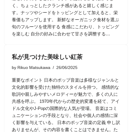
く、ちょっとしたクランチ感があると嬉しく感じま
す。ナッツやシードをトッピングとして加えると、栄
養価もアップします。 新鮮なオーガニック食材を選ぶ
旬のフルーツを使用する 食感にこだわり、トッピング
を楽しむ 自分の好みに合わせて甘さを調整する…
私が見つけた美味しい紅茶
by
Rikuo Matsukawa
26/06/2025
重要なポイント 日本のポップ音楽は多様なジャンルと
文化的影響を受けた独特のスタイルを持つ。 感情的な
歌詞や親しみやすいメロディーが魅力で、多くの人に
共感を呼ぶ。 1970年代からの歴史的変遷を経て、アイ
ドル文化やJ-Popの国際的な人気が登場。 音楽はコミ
ュニケーションの手段となり、社会や個人の感情に深
く影響を与えている。 日本のポップ音楽の定義 申し訳
ありませんが、その内容を書くことはできません。た