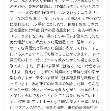
のは、私の大好きな時間です。テーブルを囲みながら
の笑顔や、乾杯の瞬間は、何物にも代えがたいもので
す。 ビールの種類 特徴 生ビール フレッシュでクリー
ミーな泡立ち 瓶ビール しっかりした味わいと持ち運び
に便利 缶ビール 手軽に楽しめて、種類も豊富 日本の
居酒屋文化の特徴 日本の居酒屋文化は、友人や同僚と
リラックスしながら、美味しい料理とお酒を楽しむた
めの場所です。私の好きな居酒屋では、通常、アット
ホームな雰囲気と賑やかな会話が広がっており、そこ
にいる人々とすぐに打ち解けることができます。その
雰囲気の中で、特にビールを飲みながらの楽しさは格
別です。 また、日本の居酒屋では地方ごとに特色があ
ります。例えば、北海道の居酒屋では新鮮な海の幸が
楽しめますが、東京の居酒屋では多種多様な料理が揃
っています。私が東京の居酒屋で体験した時、色んな
料理と一緒に冷たいビールを飲みながら、地元の人々
と楽しく会話できたことがとても印象に残っていま
す。 特徴 例 アットホームな雰囲気 友人と一緒に楽し
む 地方ごとの特色 北海道の海鮮、東京の多国籍料理