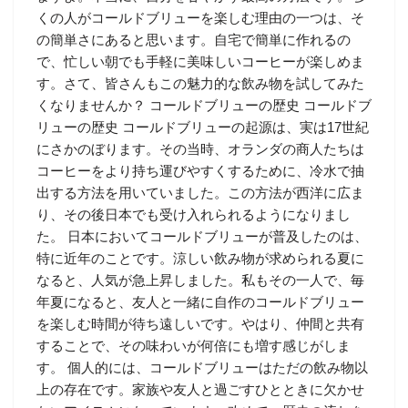
くの人がコールドブリューを楽しむ理由の一つは、そ
の簡単さにあると思います。自宅で簡単に作れるの
で、忙しい朝でも手軽に美味しいコーヒーが楽しめま
す。さて、皆さんもこの魅力的な飲み物を試してみた
くなりませんか？ コールドブリューの歴史 コールドブ
リューの歴史 コールドブリューの起源は、実は17世紀
にさかのぼります。その当時、オランダの商人たちは
コーヒーをより持ち運びやすくするために、冷水で抽
出する方法を用いていました。この方法が西洋に広ま
り、その後日本でも受け入れられるようになりまし
た。 日本においてコールドブリューが普及したのは、
特に近年のことです。涼しい飲み物が求められる夏に
なると、人気が急上昇しました。私もその一人で、毎
年夏になると、友人と一緒に自作のコールドブリュー
を楽しむ時間が待ち遠しいです。やはり、仲間と共有
することで、その味わいが何倍にも増す感じがしま
す。 個人的には、コールドブリューはただの飲み物以
上の存在です。家族や友人と過ごすひとときに欠かせ