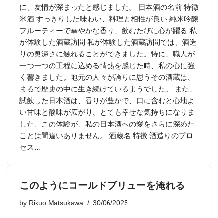
に、友情が深まったと感じました。 日本酒の名前 特徴
米酒 すっきりした味わい、料理と相性が良い 純米吟醸
フルーティーで華やかな香り、飲むたびに心が躍る 私
が体験した酒蔵訪問 私が体験した酒蔵訪問では、酒造
りの奥深さに触れることができました。特に、職人が
一つ一つの工程に込める情熱を感じた時、私の心に強
く響きました。地元の人々が誇りに思うその酒蔵は、
まるで歴史の中に生き続けているようでした。 また、
試飲した日本酒は、香りが豊かで、口に含むと心地よ
い甘味と酸味が広がり、とても幸せな気持ちになりま
した。この体験が、私の日本酒への愛をさらに深めた
ことは間違いありません。 酒蔵名 特徴 酒造りのプロ
セス…
このようにコールドブリューを淹れる
by
Rikuo Matsukawa
30/06/2025