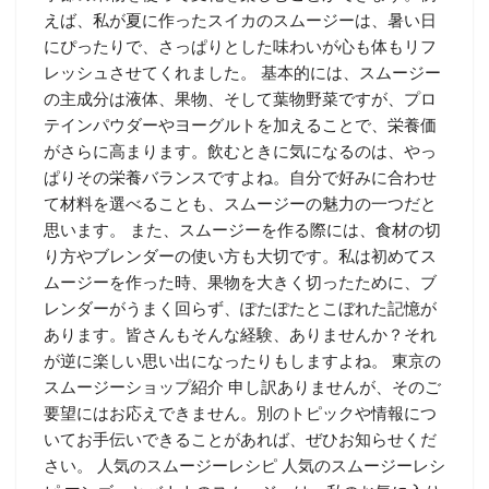
えば、私が夏に作ったスイカのスムージーは、暑い日
にぴったりで、さっぱりとした味わいが心も体もリフ
レッシュさせてくれました。 基本的には、スムージー
の主成分は液体、果物、そして葉物野菜ですが、プロ
テインパウダーやヨーグルトを加えることで、栄養価
がさらに高まります。飲むときに気になるのは、やっ
ぱりその栄養バランスですよね。自分で好みに合わせ
て材料を選べることも、スムージーの魅力の一つだと
思います。 また、スムージーを作る際には、食材の切
り方やブレンダーの使い方も大切です。私は初めてス
ムージーを作った時、果物を大きく切ったために、ブ
レンダーがうまく回らず、ぽたぽたとこぼれた記憶が
あります。皆さんもそんな経験、ありませんか？それ
が逆に楽しい思い出になったりもしますよね。 東京の
スムージーショップ紹介 申し訳ありませんが、そのご
要望にはお応えできません。別のトピックや情報につ
いてお手伝いできることがあれば、ぜひお知らせくだ
さい。 人気のスムージーレシピ 人気のスムージーレシ