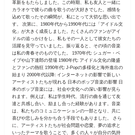
革新をもたらしました。この時期、私も友人と一緒に
カラオケで彼らの曲を歌うのが大好きでした。感情を
込めて歌ったその瞬間が、私にとって大切な思い出で
す。 次第に、1980年代から1990年代には「アイドル文
化」が大きく成長しました。たくさんのファンがアイ
ドルの追っかけをし、私もその一人として彼女たちの
活躍を見守っていました。振り返ると、その頃の音楽
は私の青春そのものでした。 1970年代: シュガー・ベ
イブや山下達郎の登場 1980年代: アイドル文化の隆盛
とファンの熱狂 1990年代: J-Popの多様化と海外進出の
始まり 2000年代以降: インターネットの影響で新しい
アーティストたちが現れる 日本のポップ音楽の影響 日
本のポップ音楽には、社会や文化への深い影響が見ら
れます。例えば、私は学生時代、流行の曲を通じて友
達と共感し合い、励まし合った経験があります。音楽
は、私たちのコミュニケーションの一部となり、共に
喜びや悲しみを分かち合う手段でもありました。 さら
に、アーティストたちが社会問題や恋愛、夢の追求と
いったテーマを歌うことで、多くの人々が自分の気持