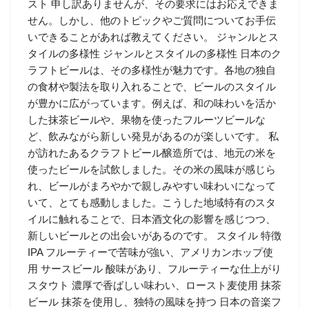
スト 申し訳ありませんが、その要求にはお応えできま
せん。しかし、他のトピックやご質問についてお手伝
いできることがあれば教えてください。 ジャンルとス
タイルの多様性 ジャンルとスタイルの多様性 日本のク
ラフトビールは、その多様性が魅力です。各地の独自
の食材や製法を取り入れることで、ビールのスタイル
が豊かに広がっています。例えば、和の味わいを活か
した抹茶ビールや、果物を使ったフルーツビールな
ど、飲みながら新しい発見があるのが楽しいです。 私
が訪れたあるクラフトビール醸造所では、地元の米を
使ったビールを試飲しました。その米の風味が感じら
れ、ビールがまろやかで親しみやすい味わいになって
いて、とても感動しました。こうした地域特有のスタ
イルに触れることで、日本酒文化の影響を感じつつ、
新しいビールとの出会いがあるのです。 スタイル 特徴
IPA フルーティーで苦味が強い、アメリカンホップ使
用 サースビール 酸味があり、フルーティーな仕上がり
スタウト 濃厚で香ばしい味わい、ロースト麦使用 抹茶
ビール 抹茶を使用し、独特の風味を持つ 日本の音楽フ