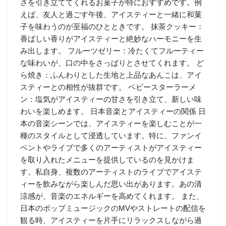
さを引き立ててくれるお菓子が特におすすめです。例
えば、友人と過ごす午後、アイスティーと一緒に和菓
子を味わうのが至福のひとときです。 抹茶クッキー：
香ばしい香りがアイスティーと絶妙なハーモニーを生
み出します。 フルーツゼリー：冷たくてフルーティー
な味わいが、口の中をさっぱりとさせてくれます。 ど
ら焼き：ふんわりとした生地と上品なあんこは、アイ
スティーとの相性が抜群です。 ベビースターラーメ
ン：塩気がアイスティーの甘さを引き立て、新しい味
わいを楽しめます。 日本音楽とアイスティーの関係 日
本の音楽シーンでは、アイスティーを楽しむことが一
種のスタイルとして浸透しています。特に、ファンイ
ベントやライブで多くのアーティストがアイスティー
を取り入れたメニューを提供しているのを見かけま
す。私自身、複数のアーティストのライブでアイステ
ィーを飲みながら楽しんだ思い出があります。あの清
涼感が、音楽のエネルギーを高めてくれます。 また、
日本のポップミュージックのMVやストレートの配信を
観る時、アイスティーを片手にリラックスしながら過