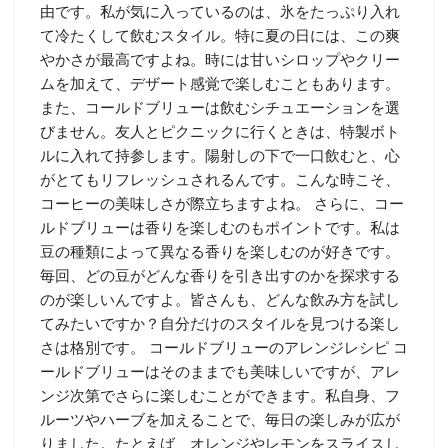
由です。私が気に入っているのは、氷をたっぷり入れ
て冷たくして飲むスタイル。特に夏の日には、この爽
やかさが最高ですよね。時には甘いシロップやクリー
ムを加えて、デザート感覚で楽しむこともあります。
また、コールドブリューは飲むシチュエーションを選
びません。友人とピクニックに行くときは、特製ボト
ルに入れて持参します。陽射しの下で一口飲むと、心
がとてもリフレッシュされるんです。こんな時こそ、
コーヒーの美味しさが際立ちますよね。 さらに、コー
ルドブリューは香りを楽しむのもポイントです。私は
豆の種類によって異なる香りを楽しむのが好きです。
毎回、どの豆がどんな香りを引き出すのかを探求する
のが楽しいんですよ。皆さんも、どんな飲み方を試し
てみたいですか？自分だけのスタイルを見つける楽し
さは格別です。 コールドブリューのアレンジレシピ コ
ールドブリューはそのままでも美味しいですが、アレ
ンジ次第でさらに楽しむことができます。私自身、フ
ルーツやハーブを加えることで、毎日の楽しみが広が
りました。たとえば、オレンジやレモンをスライスし