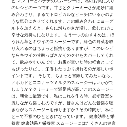
ピ マンゴーとバナナのスムージーは、私のお気に入り
のレシピの一つです。甘さとクリーミーさが絶妙に組
み合わさり、まるでトロピカルなビーチにいるかのよ
うな気分にさせてくれます。この組み合わせにヨーグ
ルトを加えると、さらに滑らかさが増し、飲むたびに
幸せな気持ちになります。 もう一つのおすすめは、ほ
うれん草とキウイのスムージーです。緑色の野菜を取
り入れるのはちょっと抵抗がありますが、このレシピ
ならキウイの甘酸っぱさがそのクセをカバーしてくれ
て、飲みやすいんです。お腹が空いた時の軽食として
もぴったりだし、栄養もたっぷり摂れるのが嬉しいポ
イントです。 そして、ちょっと冒険してみたいなら、
アボカドとココナッツミルクのスムージーはいかがで
しょうか？クリーミーで満足感が高いこのスムージー
は、朝食に最適です。私はこれを作る時、必ず音楽を
流しながら楽しむのですが、皆さんはどんな音楽を聴
きながらスムージーを作りますか？その時間が、私に
とって至福のひとときになっています。 健康効果と栄
養素 健康効果と栄養素 スムージーにはたくさんの健康