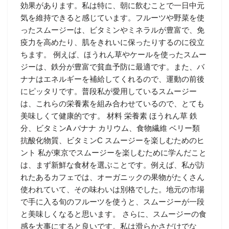
効果があります。私は特に、朝に飲むことで一日中元
気を維持できると感じています。フルーツや野菜を使
ったスムージーは、ビタミンやミネラルが豊富で、免
疫力を高めたり、肌をきれいに保ったりするのに役立
ちます。 例えば、ほうれん草やケールを使ったスムー
ジーは、鉄分が豊富で貧血予防に最適です。また、バ
ナナはエネルギーを補給してくれるので、運動の前後
にピッタリです。普段私が愛用しているスムージー
は、これらの栄養素を組み合わせているので、とても
美味しくて健康的です。 材料 栄養素 ほうれん草 鉄
分、ビタミンA バナナ カリウム、食物繊維 ベリー類
抗酸化物質、ビタミンC スムージーを楽しむためのヒ
ント 私が東京でスムージーを楽しむために学んだこと
は、まず新鮮な食材を選ぶことです。例えば、私が訪
れたあるカフェでは、オーガニックの果物がたくさん
使われていて、その味わいは別格でした。地元の市場
で手に入る旬のフルーツを使うと、スムージーが一段
と美味しくなると思います。 さらに、スムージーの食
感を大事にすると良いです。私は滑らかさだけでな