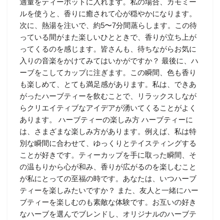
適量をティーポットに入れます。私の場合、カモミー
ルを使うと、香りに癒されて心が穏やかになります。
次に、熱湯を注いで、約5〜7分間蒸らします。この待
っている間がまた楽しいひとときで、香りが立ち上が
ってくるのを感じます。皆さんも、待ちながらお気に
入りの音楽をかけてみてはいかがですか？ 最後に、ハ
ーブをこしてカップに注ぎます。この瞬間、色も香り
も楽しめて、とても満足感があります。私は、できあ
がったハーブティーを飲むことで、リラックスしなが
らクリエイティブなアイデアが湧いてくることがよく
あります。 ハーブティーの楽しみ方 ハーブティーに
は、さまざまな楽しみ方があります。例えば、私は特
別な瞬間に合わせて、ゆっくりとテイスティングする
ことが好きです。ティーカップを手に取った瞬間、そ
の温もりから心が和み、香りが広がるのを楽しむこと
が私にとっての至福の時です。あなたは、いつハーブ
ティーを楽しみたいですか？ また、友人と一緒にハー
ブティーを楽しむのも素敵な体験です。お互いの好き
なハーブを選んでブレンドし、オリジナルのハーブテ