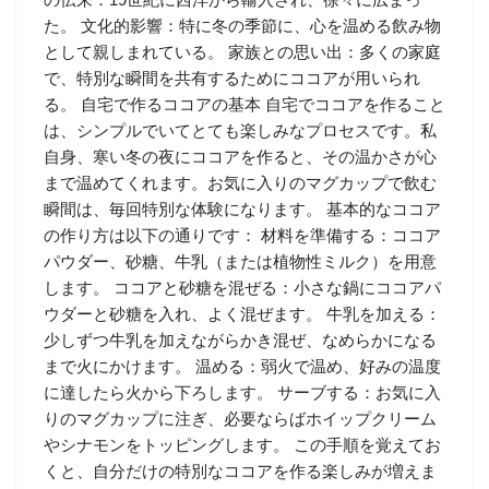
た。 文化的影響：特に冬の季節に、心を温める飲み物
として親しまれている。 家族との思い出：多くの家庭
で、特別な瞬間を共有するためにココアが用いられ
る。 自宅で作るココアの基本 自宅でココアを作ること
は、シンプルでいてとても楽しみなプロセスです。私
自身、寒い冬の夜にココアを作ると、その温かさが心
まで温めてくれます。お気に入りのマグカップで飲む
瞬間は、毎回特別な体験になります。 基本的なココア
の作り方は以下の通りです： 材料を準備する：ココア
パウダー、砂糖、牛乳（または植物性ミルク）を用意
します。 ココアと砂糖を混ぜる：小さな鍋にココアパ
ウダーと砂糖を入れ、よく混ぜます。 牛乳を加える：
少しずつ牛乳を加えながらかき混ぜ、なめらかになる
まで火にかけます。 温める：弱火で温め、好みの温度
に達したら火から下ろします。 サーブする：お気に入
りのマグカップに注ぎ、必要ならばホイップクリーム
やシナモンをトッピングします。 この手順を覚えてお
くと、自分だけの特別なココアを作る楽しみが増えま