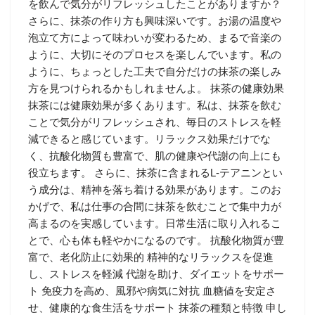
を飲んで気分がリフレッシュしたことがありますか？
さらに、抹茶の作り方も興味深いです。お湯の温度や
泡立て方によって味わいが変わるため、まるで音楽の
ように、大切にそのプロセスを楽しんでいます。私の
ように、ちょっとした工夫で自分だけの抹茶の楽しみ
方を見つけられるかもしれませんよ。 抹茶の健康効果
抹茶には健康効果が多くあります。私は、抹茶を飲む
ことで気分がリフレッシュされ、毎日のストレスを軽
減できると感じています。リラックス効果だけでな
く、抗酸化物質も豊富で、肌の健康や代謝の向上にも
役立ちます。 さらに、抹茶に含まれるL-テアニンとい
う成分は、精神を落ち着ける効果があります。このお
かげで、私は仕事の合間に抹茶を飲むことで集中力が
高まるのを実感しています。日常生活に取り入れるこ
とで、心も体も軽やかになるのです。 抗酸化物質が豊
富で、老化防止に効果的 精神的なリラックスを促進
し、ストレスを軽減 代謝を助け、ダイエットをサポー
ト 免疫力を高め、風邪や病気に対抗 血糖値を安定さ
せ、健康的な食生活をサポート 抹茶の種類と特徴 申し