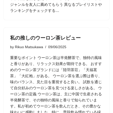
ジャンルを友人に薦めてもらう 異なるプレイリストや
ランキングをチェックする…
私の推しのウーロン茶レビュー
by
Rikuo Matsukawa
09/06/2025
重要なポイント ウーロン茶は半発酵茶で、独特の風味
と香りがあり、リラックス効果が期待できる。 おすす
めのウーロン茶ブランドには「陸羽茶荘」「天福茗
茶」「大紅袍」がある。 ウーロン茶を選ぶ際は香り、
味のバランス、見た目を重視すると良い。 試飲を通じ
て自分好みのウーロン茶を見つける楽しさがある。 ウ
ーロン茶の定義 ウーロン茶は、主に中国で生産される
半発酵茶で、その独特の風味と香りで知られていま
す。私が初めてウーロン茶を飲んだとき、その豊かな
味わいに感動しました。特に、普段飲み慣れている緑