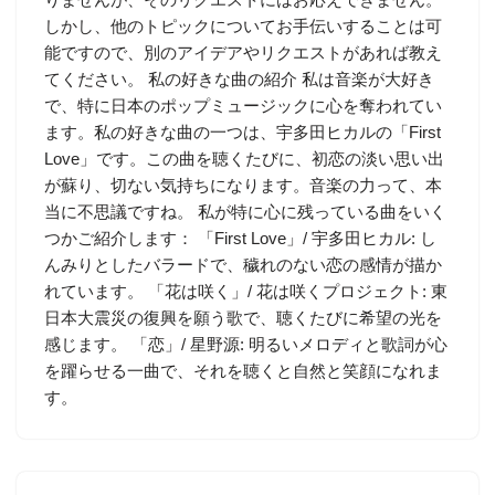
しかし、他のトピックについてお手伝いすることは可
能ですので、別のアイデアやリクエストがあれば教え
てください。 私の好きな曲の紹介 私は音楽が大好き
で、特に日本のポップミュージックに心を奪われてい
ます。私の好きな曲の一つは、宇多田ヒカルの「First
Love」です。この曲を聴くたびに、初恋の淡い思い出
が蘇り、切ない気持ちになります。音楽の力って、本
当に不思議ですね。 私が特に心に残っている曲をいく
つかご紹介します： 「First Love」/ 宇多田ヒカル: し
んみりとしたバラードで、穢れのない恋の感情が描か
れています。 「花は咲く」/ 花は咲くプロジェクト: 東
日本大震災の復興を願う歌で、聴くたびに希望の光を
感じます。 「恋」/ 星野源: 明るいメロディと歌詞が心
を躍らせる一曲で、それを聴くと自然と笑顔になれま
す。