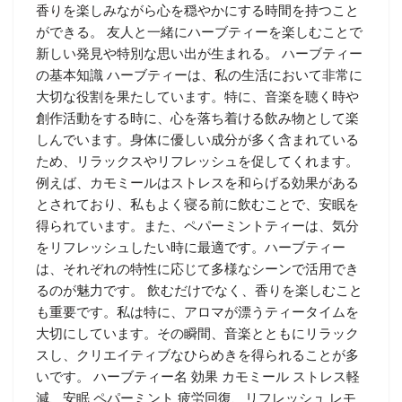
香りを楽しみながら心を穏やかにする時間を持つこと
ができる。 友人と一緒にハーブティーを楽しむことで
新しい発見や特別な思い出が生まれる。 ハーブティー
の基本知識 ハーブティーは、私の生活において非常に
大切な役割を果たしています。特に、音楽を聴く時や
創作活動をする時に、心を落ち着ける飲み物として楽
しんでいます。身体に優しい成分が多く含まれている
ため、リラックスやリフレッシュを促してくれます。
例えば、カモミールはストレスを和らげる効果がある
とされており、私もよく寝る前に飲むことで、安眠を
得られています。また、ペパーミントティーは、気分
をリフレッシュしたい時に最適です。ハーブティー
は、それぞれの特性に応じて多様なシーンで活用でき
るのが魅力です。 飲むだけでなく、香りを楽しむこと
も重要です。私は特に、アロマが漂うティータイムを
大切にしています。その瞬間、音楽とともにリラック
スし、クリエイティブなひらめきを得られることが多
いです。 ハーブティー名 効果 カモミール ストレス軽
減、安眠 ペパーミント 疲労回復、リフレッシュ レモ