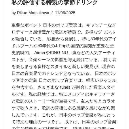
私の評価する特製の季節ドリンク
by
Rikuo Matsukawa
11/06/2025
重要なポイント 日本のポップ音楽は、キャッチーなメ
ロディーと感情豊かな歌詞が特徴で、多様なジャンル
が融合している。 戦後から発展し、特に80年代のアイ
ドルブームや90年代のJ-Popの国際的認知が重要な歴
史的瞬間。 AimerやKING NU、嵐などの人気アーティ
ストが、音楽シーンで影響を与え続けている。 聴く者
を楽しませる多様なスタイルと新しい発見が、現在の
日本の音楽界でのトレンドとなっている。 日本のポッ
プ音楽の定義 日本のポップ音楽とは、幅広いジャンル
を包含する、さまざまな tunes が融合した音楽スタイ
ルです。私の経験では、特にメロディのキャッチーさ
と歌詞のストーリー性が重要です。友人たちとカラオ
ケで歌うとき、歌詞の背後にある感情を感じながら楽
しんでいます。これが、日本のポップ音楽が私にとっ
て特別な理由の一つです。 以下は、日本のポップ音楽
の主な特徴を示す比較表です。 特徴 説明 メロディー