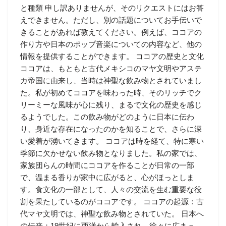
と種類 申し訳ありませんが、そのリクエストにはお答
えできません。ただし、別の話題についてお手伝いで
きることがあれば教えてください。例えば、ココアの
作り方や日本のポップ音楽についての内容など、他の
情報を提供することができます。 ココアの歴史と文化
ココアは、もともと古代メキシコのマヤ文明やアステ
カ帝国に由来し、当時は神聖な飲み物とされていまし
た。私が初めてココアを味わった時、そのリッチでク
リーミーな風味が心に残り、まるで文化の歴史を感じ
るようでした。この飲み物がどのように日本に伝わ
り、身近な存在になったのかを知ることで、さらに深
い愛着が湧いてきます。 ココアは時を経て、特に寒い
季節に欠かせない飲み物となりました。私の家では、
家族団らんの時間にココアを作ることが日常の一部
で、温まる香りが家中に広がると、心がほっとしま
す。食文化の一部として、人々の交流を生む重要な役
割を果たしているのがココアです。 ココアの起源：古
代マヤ文明では、神聖な飲み物とされていた。 日本へ
の伝来：19世紀に西洋から輸入され、徐々に広まっ