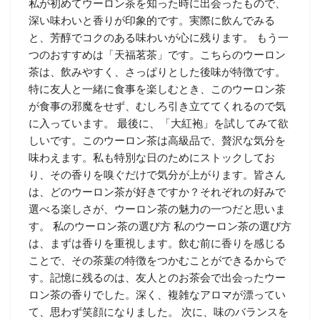
私が初めてウーロン茶を知った時に出会ったもので、
深い味わいと香りが印象的です。実際に飲んでみる
と、芳醇でコクのある味わいが心に残ります。 もう一
つのおすすめは「天福茗茶」です。こちらのウーロン
茶は、飲みやすく、さっぱりとした後味が特徴です。
特に友人と一緒に食事を楽しむとき、このウーロン茶
が食事の邪魔をせず、むしろ引き立ててくれるので気
に入っています。 最後に、「大紅袍」を試してみて欲
しいです。このウーロン茶は高級品で、贅沢な気分を
味わえます。私も特別な日のためにストックしてお
り、その香りを嗅ぐだけで気分が上がります。皆さん
は、どのウーロン茶が好きですか？それぞれの好みで
選べる楽しさが、ウーロン茶の魅力の一つだと思いま
す。 私のウーロン茶の選び方 私のウーロン茶の選び方
は、まずは香りを重視します。飲む前に香りを感じる
ことで、その茶葉の特徴をつかむことができるからで
す。記憶に残るのは、友人とのお茶会で出会ったウー
ロン茶の香りでした。深く、複雑なアロマが漂ってい
て、思わず笑顔になりました。 次に、味のバランスを